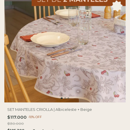
SET MANTELES CRIOLLA | Albiceleste + Beige
$117.000
-
10
%
OFF
$130.000