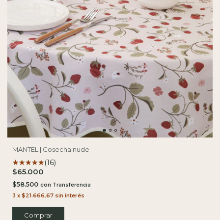
MANTEL | Cosecha nude
(16)
$65.000
$58.500
con
3
x
$21.666,67
sin interés
Comprar