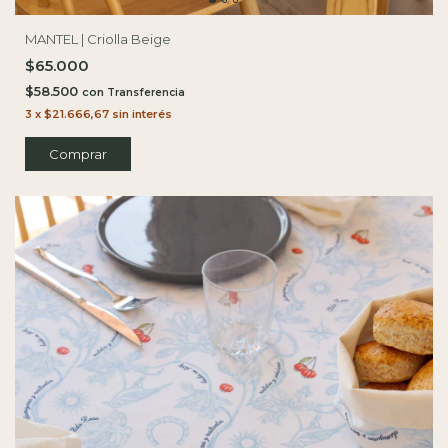
MANTEL | Criolla Beige
$65.000
$58.500
con
3
x
$21.666,67
sin interés
Comprar