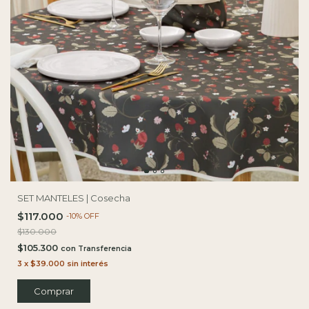
SET MANTELES | Cosecha
$117.000
-
10
%
OFF
$130.000
$105.300
con
3
x
$39.000
sin interés
Comprar