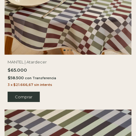
MANTEL | Atardecer
$65.000
$58.500
con
3
x
$21.666,67
sin interés
Comprar