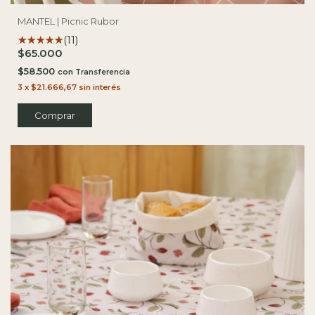
MANTEL | Picnic Rubor
(11)
$65.000
$58.500
con
3
x
$21.666,67
sin interés
Comprar