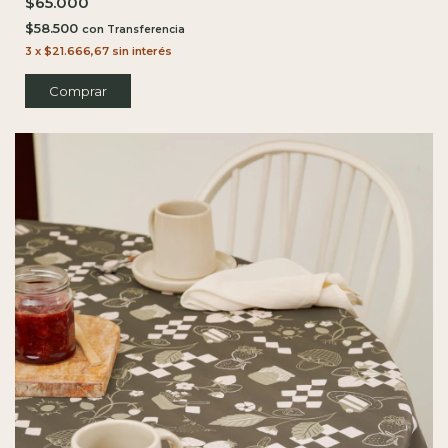
$65.000
$58.500
con
3
x
$21.666,67
sin interés
Comprar