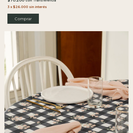
con
3
x
$26.000
sin interés
Comprar