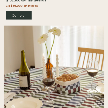
$105.300
con
3
x
$39.000
sin interés
Comprar