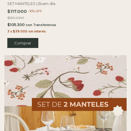
SET MANTELES | Buen día
$117.000
-
10
%
OFF
$130.000
$105.300
con
3
x
$39.000
sin interés
Comprar