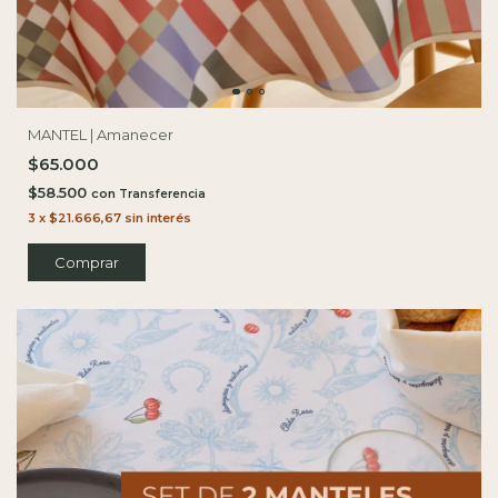
MANTEL | Amanecer
$65.000
$58.500
con
3
x
$21.666,67
sin interés
Comprar