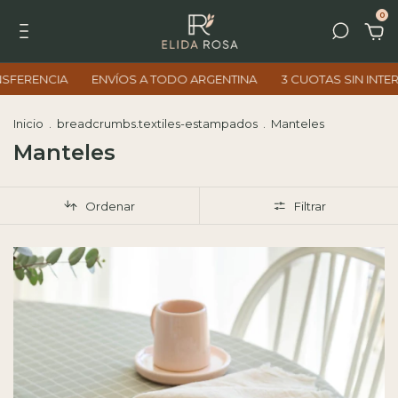
0
NVÍOS A TODO ARGENTINA
3 CUOTAS SIN INTERÉS
10% OFF 
Inicio
.
breadcrumbs.textiles-estampados
.
Manteles
Manteles
Ordenar
Filtrar