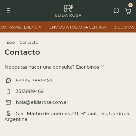
0
CON TRANSFERENCIA
ENVÍOS A TODO ARGENTINA
3 CUOTAS S
Inicio
.
Contacto
Contacto
Necesitas hacer una consulta? Escribinos ♡
5493513889469
3513889469
hola@elidarosa.com.ar
Gral. Martín de Güemes 231, B° Gral. Paz, Córdoba,
Argentina.