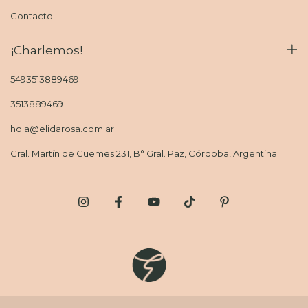
Contacto
¡Charlemos!
5493513889469
3513889469
hola@elidarosa.com.ar
Gral. Martín de Güemes 231, B° Gral. Paz, Córdoba, Argentina.