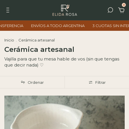
0
ENVÍOS A TODO ARGENTINA
3 CUOTAS SIN INTERÉS
10% OFF
Inicio
.
Cerámica artesanal
Cerámica artesanal
Vajilla para que tu mesa hable de vos (sin que tengas
que decir nada) ♡
Ordenar
Filtrar