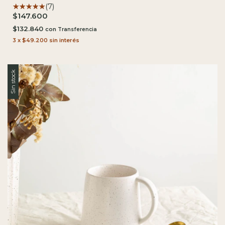
(7)
$147.600
$132.840
con
3
x
$49.200
sin interés
Sin stock