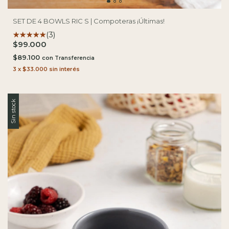
SET DE 4 BOWLS RIC S | Compoteras ¡Últimas!
(3)
$99.000
$89.100
con
3
x
$33.000
sin interés
Sin stock