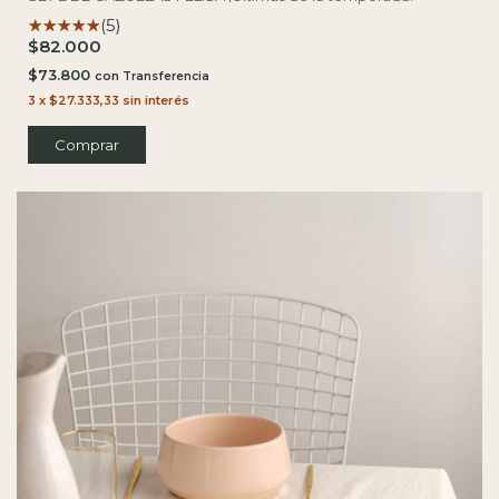
(5)
$82.000
$73.800
con
3
x
$27.333,33
sin interés
Comprar