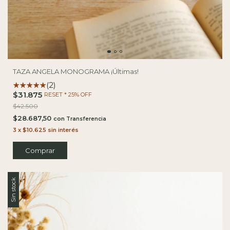
TAZA ANGELA MONOGRAMA ¡Últimas!
(2)
$31.875
RESET * 25% OFF
$42.500
$28.687,50
con
3
x
$10.625
sin interés
Comprar
Sin stock