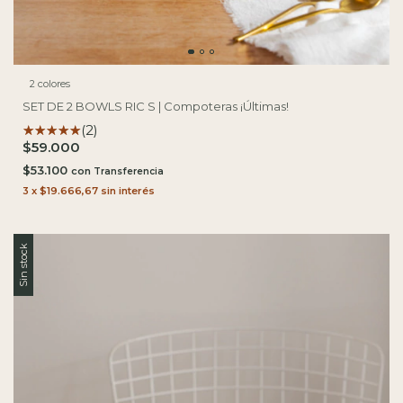
2 colores
SET DE 2 BOWLS RIC S | Compoteras ¡Últimas!
(2)
$59.000
$53.100
con
3
x
$19.666,67
sin interés
Sin stock