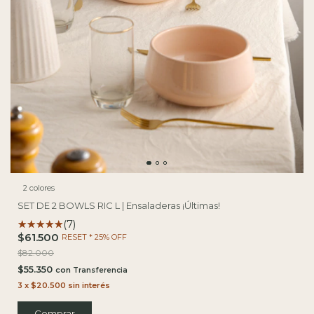
2 colores
SET DE 2 BOWLS RIC L | Ensaladeras ¡Últimas!
(7)
$61.500
RESET * 25% OFF
$82.000
$55.350
con
3
x
$20.500
sin interés
Comprar