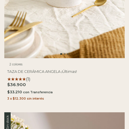
2 colores
TAZA DE CERÁMICA ANGELA ¡Últimas!
(1)
$36.900
$33.210
con
3
x
$12.300
sin interés
Sin stock