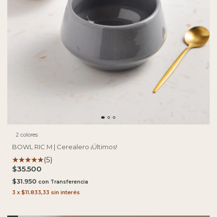
2 colores
BOWL RIC M | Cerealero ¡Últimos!
(5)
$35.500
$31.950
con
3
x
$11.833,33
sin interés