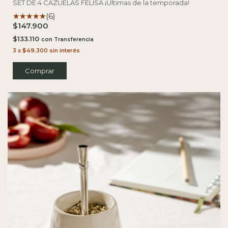
SET DE 4 CAZUELAS FELISA ¡Últimas de la temporada!
(6)
$147.900
$133.110
con
3
x
$49.300
sin interés
Comprar