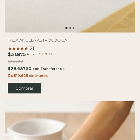
TAZA ANGELA ASTROLÓGICA
(21)
$31.875
RESET * 25% OFF
$42.500
$28.687,50
con
3
x
$10.625
sin interés
Comprar