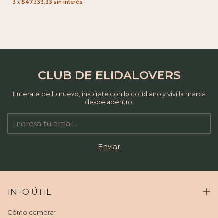
3
x
$47.333,33
sin interés
CLUB DE ELIDALOVERS
Enterate de lo nuevo, inspirate con lo cotidiano y viví la marca
desde adentro.
INFO ÚTIL
Cómo comprar